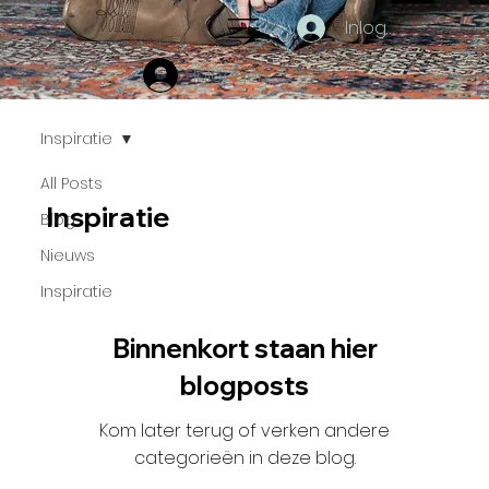
Inloggen
Inloggen
Inspiratie
All Posts
Inspiratie
Blog
Nieuws
Inspiratie
Binnenkort staan hier
blogposts
Kom later terug of verken andere
categorieën in deze blog.