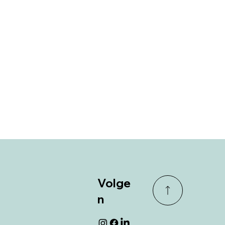
Volge
n