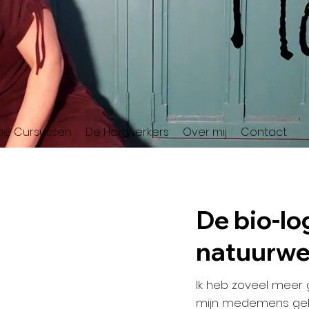
ine Cursussen
De Hartwerkers
Over mij
Contact
De bio-lo
natuurwe
Ik heb zoveel meer
mijn medemens gekr