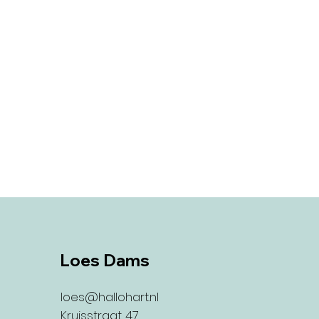
Loes Dams
loes@hallohart.nl
Kruisstraat 47