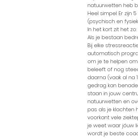
natuurwetten heb b
Heel simpel: Er zijn
(psychisch en fysie
In het kort zit het zo:
Als je bestaan bedre
Bij elke stressreacti
automatisch program
om je te helpen om
beleeft of nog steeds 
daarna (vaak al na 1
gedrag kan benadere
staan in jouw centr
natuurwetten en over
pas als je klachten h
voorkant vele ziek
je weet waar jóuw l
wordt je beste coa