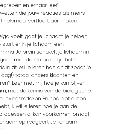
egrepen en ernaar leef.
 5 wetten die jouw reacties als mens
k) helemaal verklaarbaar maken.
igd voelt, gaat je lichaam je helpen.
e start er in je lichaam een
ma. Je brein schakelt je lichaam in
gaan met de stress die je hebt
in zit. Wil je leren hoe dit zit zodat je
 dag!) totaal anders klachten en
n? Leer met mij hoe je kan blijven
um, met de kennis van de biologische
levingsreflexen. En nee niet alleen
ebt, ik wil je leren hoe je aan de
teprocessen al kan voorkomen, omdat
ichaam op reageert. Je lichaam
ch.