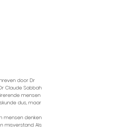
chreven door Dr
Dr Claude Sabbah
spirerende mensen
eskunde dus, maar
 en mensen denken
n misverstand. Als