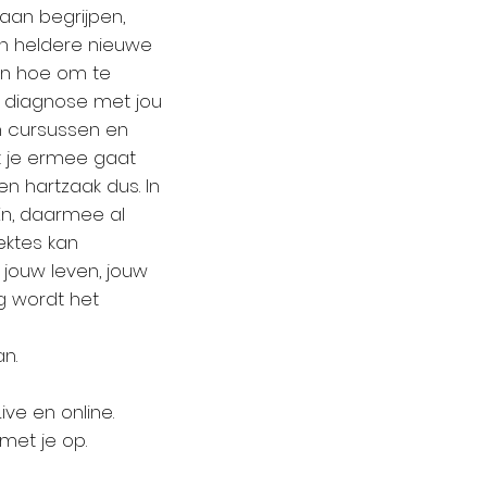
gaan begrijpen,
en heldere nieuwe
en hoe om te
f diagnose met jou
jn cursussen en
at je ermee gaat
en hartzaak dus. In
 En, daarmee al
ektes kan
 jouw leven, jouw
g wordt het
an.
ive en online.
met je op.